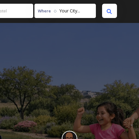
Your City...
Where