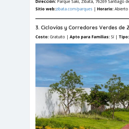
Dirección:
Parque Saki, Zibatá, 76269 Santiago d
Sitio web:
zibata.com/parques
|
Horario:
Abierto 
3. Ciclovías y Corredores Verdes de 
Costo:
Gratuito |
Apto para Familias:
Sí |
Tipo: