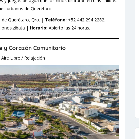
es y juegos de agua que los niños disfrutan en días cálidos.
ues urbanos de Querétaro.
o de Querétaro, Qro. |
Teléfono:
+52 442 294 2282.
onos.zibata |
Horario:
Abierto las 24 horas.
rde y Corazón Comunitario
Aire Libre / Relajación