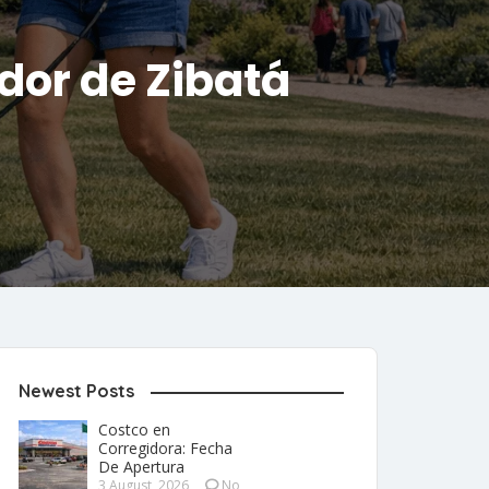
dor de Zibatá
Newest Posts
Costco en
Corregidora: Fecha
De Apertura
3 August, 2026
No