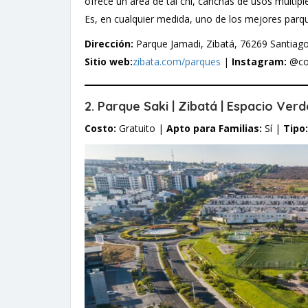
ofrece un área de tai chi, canchas de usos múltipl
Es, en cualquier medida, uno de los mejores parq
Dirección:
Parque Jamadi, Zibatá, 76269 Santiag
Sitio web:
zibata.com/parques
|
Instagram:
@col
2. Parque Saki | Zibatá | Espacio Ve
Costo:
Gratuito |
Apto para Familias:
Sí |
Tipo: