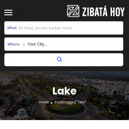
What
Your City...
Where
Lake
Home
Posts tagged "lake"