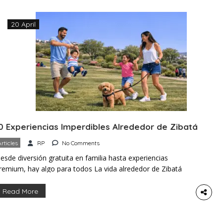
20 April
0 Experiencias Imperdibles Alrededor de Zibatá
Articles
RP
No Comments
esde diversión gratuita en familia hasta experiencias
remium, hay algo para todos La vida alrededor de Zibatá
iene un ritmo fácil de amar. Además, la zona ofrece una
nergía que sorprende. Ubicada en el norte de Querétaro,
Read More
sta comunidad vibrante está rodeada de experiencias de
cio diversas y gratificantes. Asimismo, tanto residentes de