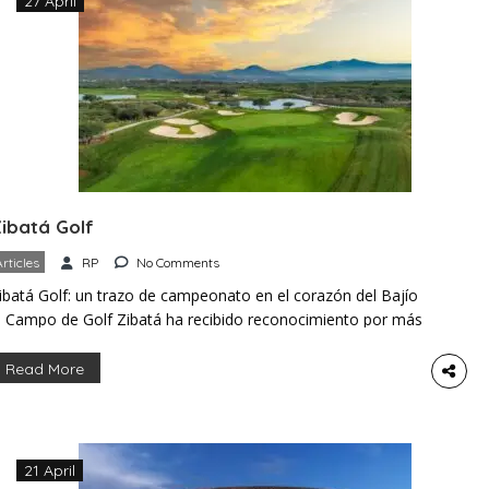
27 April
ibatá Golf
Articles
RP
No Comments
ibatá Golf: un trazo de campeonato en el corazón del Bajío
l Campo de Golf Zibatá ha recibido reconocimiento por más
e una década como uno de los diseños más distintivos del
entro de México. El campo abrió en 2013 y pronto se
Read More
ntegró al plan maestro de Zibatá como un servicio clave.
arter Morrish […]
21 April