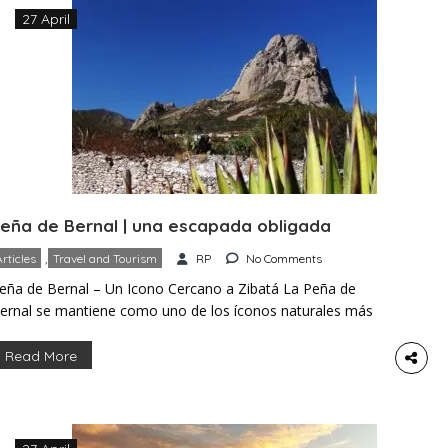
27 April
eña de Bernal | una escapada obligada
,
Articles
Travel and Tourism
RP
No Comments
eña de Bernal – Un Icono Cercano a Zibatá La Peña de
ernal se mantiene como uno de los íconos naturales más
econocidos del centro de México. Desde Zibatá, el trayecto
n automóvil suele tomar poco más de una hora. El
Read More
onolito se formó hace entre ocho y nueve millones de
ños a partir de […]