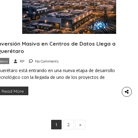
nversión Masiva en Centros de Datos Llega a
uerétaro
News
RP
No Comments
uerétaro está entrando en una nueva etapa de desarrollo
ecnológico con la llegada de uno de los proyectos de
entros de datos más grandes de América Latina. CloudHQ,
n líder global en infraestructura de hiperescala, anunció una
Read More
nversión de 4.8 mil millones de dólares para construir un
ampus de seis instalaciones en el estado. El […]
1
2
»