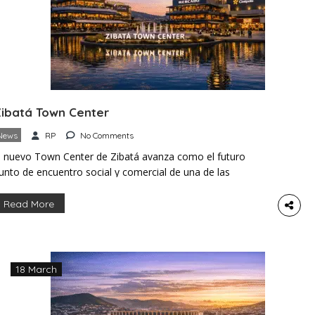
ibatá Town Center
News
RP
No Comments
l nuevo Town Center de Zibatá avanza como el futuro
unto de encuentro social y comercial de una de las
omunidades con mayor crecimiento en El Marqués.
iseñado por la firma arquitectónica OBMI, el proyecto
Read More
ombina urbanismo contemporáneo con el entorno natural,
reando un distrito donde la vida diaria gira en torno al
spacio público, […]
18 March