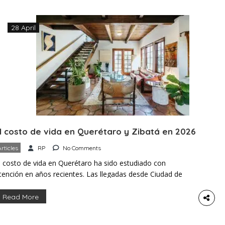
a fecha como una proyección, no como algo definitivo. El
…]
28 April
l costo de vida en Querétaro y Zibatá en 2026
Articles
RP
No Comments
l costo de vida en Querétaro ha sido estudiado con
tención en años recientes. Las llegadas desde Ciudad de
éxico, Monterrey y el extranjero han transformado el área
etro. La demanda empujó los precios al alza. Sin embargo,
Read More
a región sigue siendo más accesible que las grandes
apitales mexicanas. Además, ofrece calidad de vida