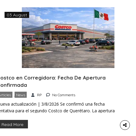
03 August
ostco en Corregidora: Fecha De Apertura
onfirmada
,
Articles
News
RP
No Comments
ueva actualización | 3/8/2026 Se confirmó una fecha
entativa para el segundo Costco de Querétaro. La apertura
e espera para las últimas semanas de octubre de 2026. El
nuncio fue hecho por Adolfo Colín, secretario de Desarrollo
Read More
conómico de Corregidora. Sin embargo, la cadena mantiene