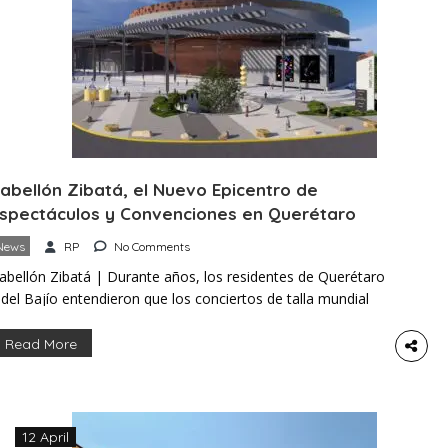
abellón Zibatá, el Nuevo Epicentro de
spectáculos y Convenciones en Querétaro
News
RP
No Comments
abellón Zibatá | Durante años, los residentes de Querétaro
 del Bajío entendieron que los conciertos de talla mundial
o llegaban a su ciudad. Para vivir ese entretenimiento, se
sumían necesarios los viajes largos hacia Ciudad de México
Read More
 Monterrey. Sin embargo, esa realidad está cambiando. Y
se cambio tiene nombre: Pabellón Zibatá. Ubicado en El […]
12 April