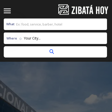
What
Your City...
Where