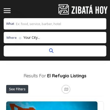
What
Your City...
Where
Results For
El Refugio
Listings
See Filters