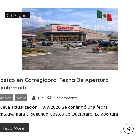
03 August
ostco en Corregidora: Fecha De Apertura
onfirmada
,
Articles
News
RP
No Comments
ueva actualización | 3/8/2026 Se confirmó una fecha
entativa para el segundo Costco de Querétaro. La apertura
e espera para las últimas semanas de octubre de 2026. El
nuncio fue hecho por Adolfo Colín, secretario de Desarrollo
Read More
conómico de Corregidora. Sin embargo, la cadena mantiene