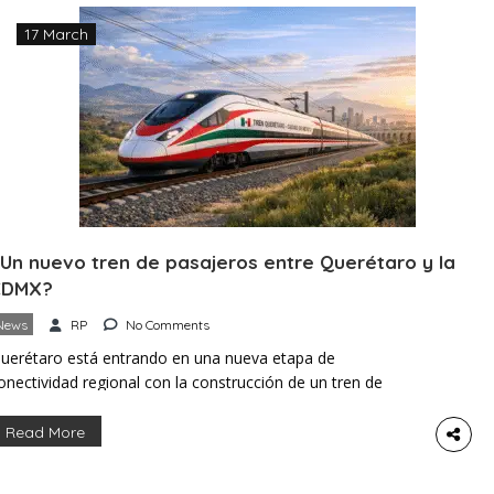
ercanos. El proyecto ha sido […]
17 March
Un nuevo tren de pasajeros entre Querétaro y la
CDMX?
News
RP
No Comments
uerétaro está entrando en una nueva etapa de
onectividad regional con la construcción de un tren de
asajeros que conectará directamente al estado con la
iudad de México. El proyecto, inaugurado por el gobierno
Read More
ederal, forma parte de un esfuerzo nacional para reactivar el
ervicio ferroviario de pasajeros y crear más de 3000