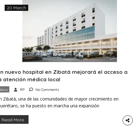
20 March
n nuevo hospital en Zibatá mejorará el acceso a
a atención médica local
News
RP
No Comments
n Zibatá, una de las comunidades de mayor crecimiento en
uerétaro, se ha puesto en marcha una expansión
mportante de los servicios de salud. Un nuevo hospital
rivado está siendo desarrollado para atender las
Read More
ecesidades médicas de la zona, donde el crecimiento
oblacional ha superado la disponibilidad de servicios clínicos