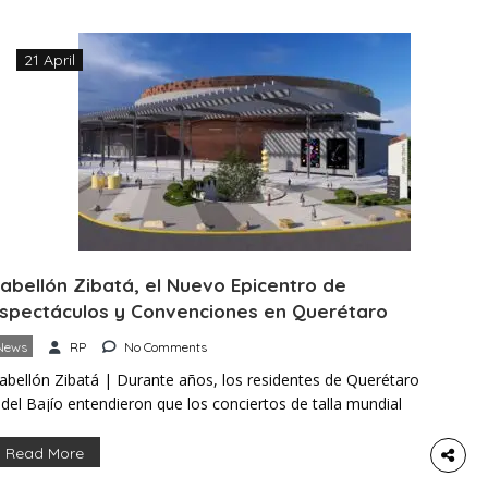
a fecha como una proyección, no como algo definitivo. El
…]
21 April
abellón Zibatá, el Nuevo Epicentro de
spectáculos y Convenciones en Querétaro
News
RP
No Comments
abellón Zibatá | Durante años, los residentes de Querétaro
 del Bajío entendieron que los conciertos de talla mundial
o llegaban a su ciudad. Para vivir ese entretenimiento, se
sumían necesarios los viajes largos hacia Ciudad de México
Read More
 Monterrey. Sin embargo, esa realidad está cambiando. Y