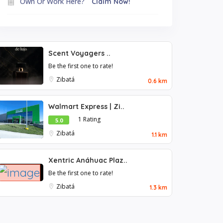
Own Or Work Here?
Claim Now!
Scent Voyagers ..
Be the first one to rate!
Zibatá
0.6 km
Walmart Express | Zi..
1 Rating
5.0
Zibatá
1.1 km
Xentric Anáhuac Plaz..
Be the first one to rate!
Zibatá
1.3 km