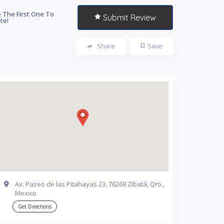
 The First One To
Submit Review
te!
Share
Save
Av. Paseo de las Pitahayas 23, 76269 Zibatá, Qro.,
Mexico
Get Directions