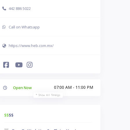
442 886 5022
Call on Whatsapp
https://www.heb.com.mx/
07:00 AM - 11:00 PM
Open Now
Show All Timings
$$
$$