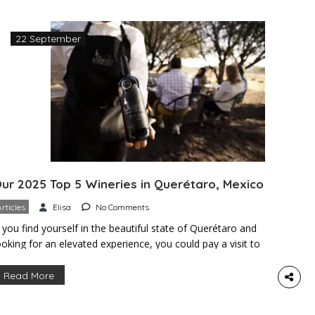
ncanta el vino, […]
22 September
ur 2025 Top 5 Wineries in Querétaro, Mexico
Articles
Elisa
No Comments
f you find yourself in the beautiful state of Querétaro and
ooking for an elevated experience, you could pay a visit to
ine country. Querétaro is home to Mexico’s second-largest
ine region, boasting the ideal weather and altitude to
Read More
roduce some of the finest wines in the country. If you love
ine, great food, and […]