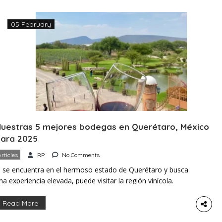
05 February
uestras 5 mejores bodegas en Querétaro, México
ara 2025
Articles
RP
No Comments
i se encuentra en el hermoso estado de Querétaro y busca
na experiencia elevada, puede visitar la región vinícola.
uerétaro es el hogar de la segunda región vitivinícola más
rande de México y cuenta con un clima y una altitud ideales
Read More
ara producir algunos de los mejores vinos del país. Si te