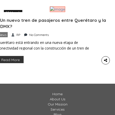
17 March
Un nuevo tren de pasajeros entre Querétaro y la
CDMX?
News
RP
No Comments
uerétaro está entrando en una nueva etapa de
onectividad regional con la construcción de un tren de
asajeros que conectará directamente al estado con la
iudad de México. El proyecto, inaugurado por el gobierno
Read More
ederal, forma parte de un esfuerzo nacional para reactivar el
ervicio ferroviario de pasajeros y crear más de 3000
ilómetros de […]
Home
About Us
Our Mission
Services
Blog