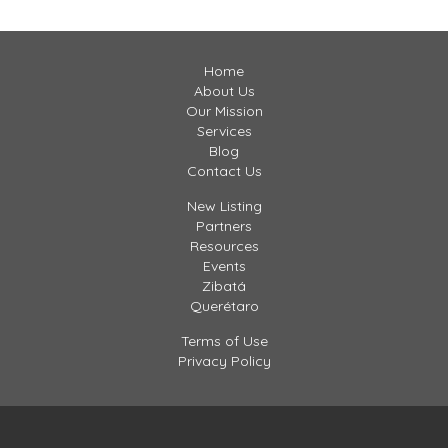
ncorporado a una velocidad pocas veces vista […]
Home
About Us
Our Mission
Services
Blog
Contact Us
New Listing
Partners
Resources
Events
Zibatá
Querétaro
Terms of Use
Privacy Policy