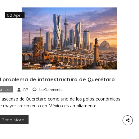
02 April
l problema de infraestructura de Querétaro
Articles
RP
No Comments
l ascenso de Querétaro como uno de los polos económicos
e mayor crecimiento en México es ampliamente
econocido; sin embargo, el ritmo de esa expansión ha
jercido una presión inédita sobre la infraestructura local.
Read More
urante la última década, corredores industriales, parques
ecnológicos y nuevas zonas habitacionales se han