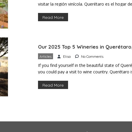
visitar la región vinícola. Querétaro es el hogar 
México y cuenta con un clima y una altitud ideal
del país. Si te encanta el vino, […]
Read More
Our 2025 Top 5 Wineries in Querétaro
Articles
Elisa
No Comments
If you find yourself in the beautiful state of Que
you could pay a visit to wine country. Querétaro
region, boasting the ideal weather and altitude t
country. If you love wine, great food, and […]
Read More