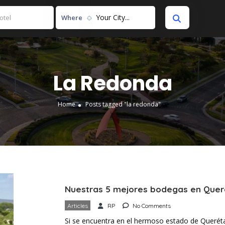
Your City...
Where
La Redonda
Home
Posts tagged "la redonda"
Nuestras 5 mejores bodegas en Quer
Articles
RP
No Comments
Si se encuentra en el hermoso estado de Queréta