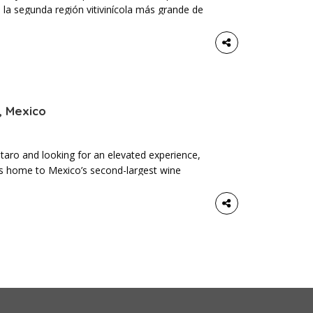
de la segunda región vitivinícola más grande de
es para producir algunos de los mejores vinos
, Mexico
rétaro and looking for an elevated experience,
 is home to Mexico’s second-largest wine
o produce some of the finest wines in the