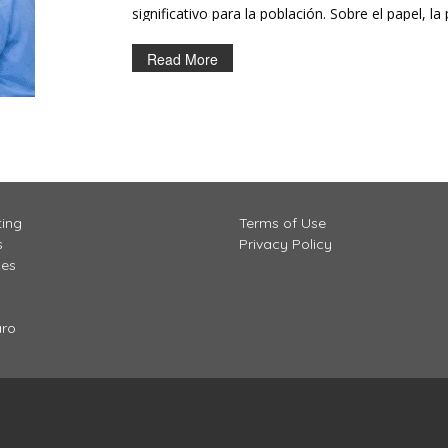
significativo para la población. Sobre el papel, 
gratuita para todas las personas, sin importar si 
la economía informal o si nunca han tenido acce
Read More
ting
Terms of Use
s
Privacy Policy
ces
aro