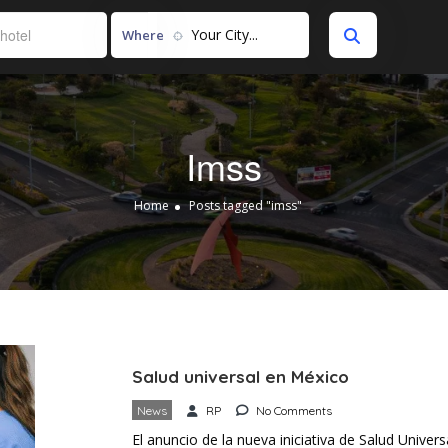
Your City...
Where
Imss
Home
Posts tagged "imss"
Salud universal en México
News
RP
No Comments
El anuncio de la nueva iniciativa de Salud Univ