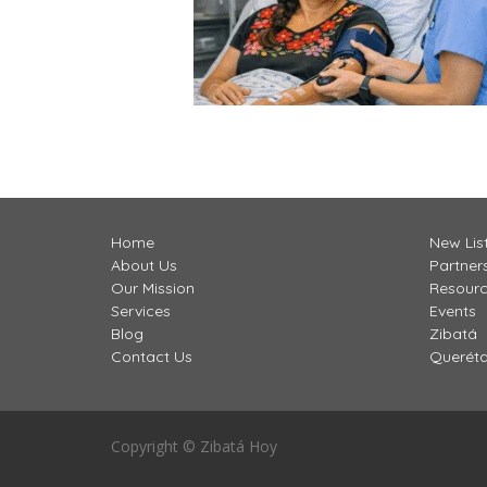
Home
New Lis
About Us
Partner
Our Mission
Resour
Services
Events
Blog
Zibatá
Contact Us
Querét
Copyright © Zibatá Hoy