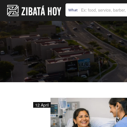
What
12 April