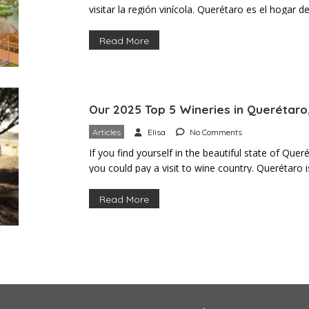
visitar la región vinícola. Querétaro es el hogar 
México y cuenta con un clima y una altitud ideal
del país. Si te encanta el vino, […]
Read More
Our 2025 Top 5 Wineries in Querétaro
Articles
Elisa
No Comments
If you find yourself in the beautiful state of Que
you could pay a visit to wine country. Querétaro
region, boasting the ideal weather and altitude t
country. If you love wine, great food, and […]
Read More