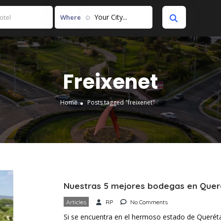
Your City...
Where
Freixenet
Home
Posts tagged "freixenet"
Nuestras 5 mejores bodegas en Quer
Articles
RP
No Comments
Si se encuentra en el hermoso estado de Queréta