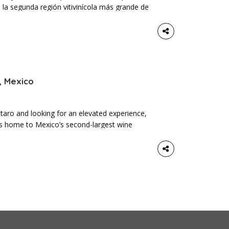
de la segunda región vitivinícola más grande de
es para producir algunos de los mejores vinos
, Mexico
rétaro and looking for an elevated experience,
 is home to Mexico’s second-largest wine
o produce some of the finest wines in the