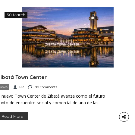
30 March
ibatá Town Center
News
RP
No Comments
l nuevo Town Center de Zibatá avanza como el futuro
unto de encuentro social y comercial de una de las
omunidades con mayor crecimiento en El Marqués.
iseñado por la firma arquitectónica OBMI, el proyecto
Read More
ombina urbanismo contemporáneo con el entorno natural,
reando un distrito donde la vida diaria gira en torno al