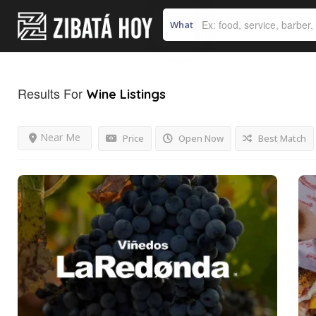
What
Results For
Wine
Listings
Near Me
Price
Open Now
Best Match