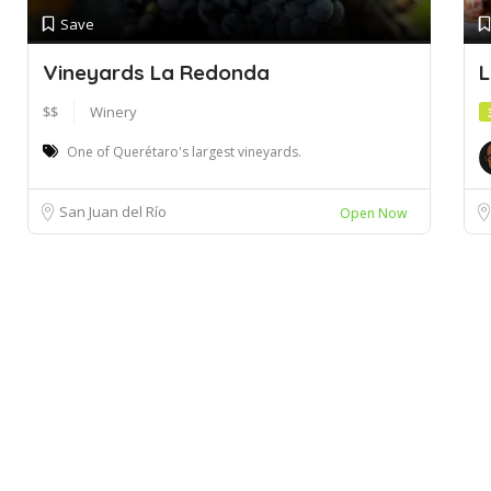
Save
Vineyards La Redonda
L
$$
Winery
One of Querétaro's largest vineyards.
San Juan del Río
Open Now