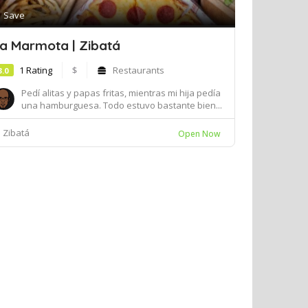
Save
a Marmota | Zibatá
1 Rating
$
Restaurants
3.0
Pedí alitas y papas fritas, mientras mi hija pedía
una hamburguesa. Todo estuvo bastante bien...
Zibatá
Open Now